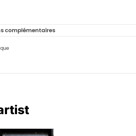
ns complémentaires
ique
rtist