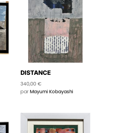
DISTANCE
340,00
€
par
Mayumi Kobayashi