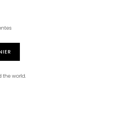
entes
NIER
d the world.